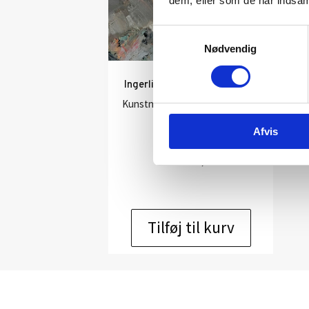
dem, eller som de har indsaml
Samtykkevalg
Nødvendig
Ingerlise Vikne: “Young Boy”
Kunstner:
Ingerlise Vikne –
maleri
Afvis
Størrelse:
54×40
kr.
7.500,00
Tilføj til kurv