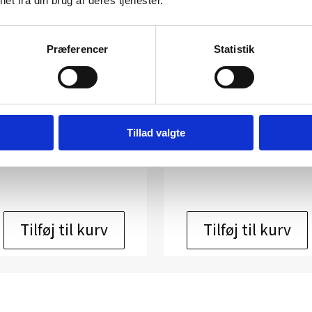
et fra din brug af deres tjenester.
Præferencer
Statistik
UT 3097
UT 3082
Kunstner:
Niels Sylvest grafik
Kunstner:
Niels Sylvest grafik
Størrelse:
48×38
Størrelse:
48×38
Tillad valgte
kr.
1.500,00
kr.
1.500,00
Tilføj til kurv
Tilføj til kurv