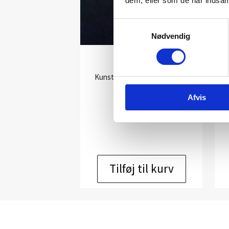
dem, eller som de har indsaml
Samtykkevalg
Nødvendig
UT 3098
Kunstner:
Niels Sylvest grafik
Størrelse:
48×38
Afvis
kr.
1.500,00
Tilføj til kurv