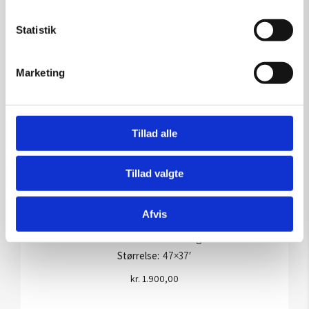
Statistik
Marketing
Tillad alle
Tillad valgte
Afvis
Grafik af Henrik Have: U/t
Kunstner:
Henrik Have – grafik
Størrelse:
47×37′
kr.
1.900,00