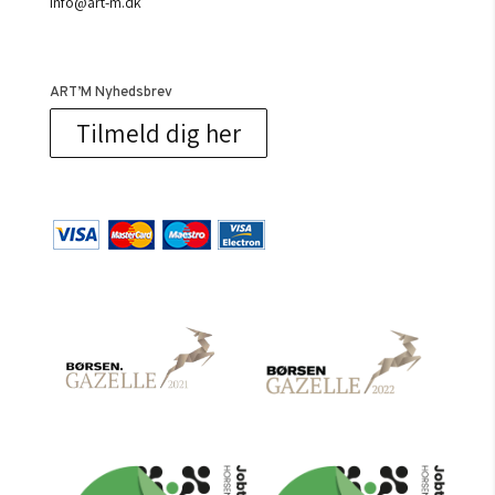
info@art-m.dk
ART’M Nyhedsbrev
Tilmeld dig her