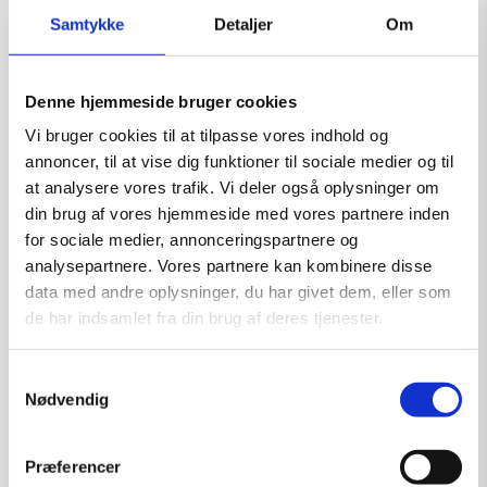
Samtykke
Detaljer
Om
Denne hjemmeside bruger cookies
Grafik af Henrik Have: U/t
Vi bruger cookies til at tilpasse vores indhold og
Kunstner:
Henrik Have – grafik
annoncer, til at vise dig funktioner til sociale medier og til
Størrelse:
47×37′
at analysere vores trafik. Vi deler også oplysninger om
kr.
1.900,00
din brug af vores hjemmeside med vores partnere inden
for sociale medier, annonceringspartnere og
analysepartnere. Vores partnere kan kombinere disse
data med andre oplysninger, du har givet dem, eller som
de har indsamlet fra din brug af deres tjenester.
Tilføj til kurv
Samtykkevalg
Nødvendig
Præferencer