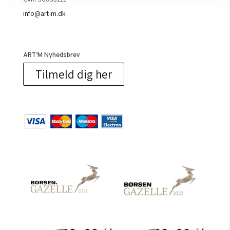
info@art-m.dk
ART’M Nyhedsbrev
Tilmeld dig her