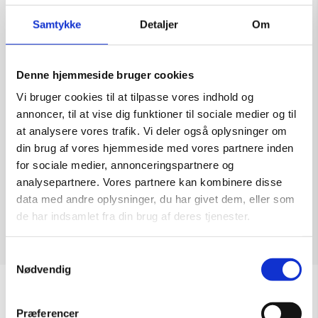
Samtykke
Detaljer
Om
Denne hjemmeside bruger cookies
Jens Peter Helge Hansen
Vi bruger cookies til at tilpasse vores indhold og
Kunstner:
Diverse kunstnere – grafik
annoncer, til at vise dig funktioner til sociale medier og til
Størrelse:
40×47
at analysere vores trafik. Vi deler også oplysninger om
kr.
1.500,00
din brug af vores hjemmeside med vores partnere inden
for sociale medier, annonceringspartnere og
analysepartnere. Vores partnere kan kombinere disse
data med andre oplysninger, du har givet dem, eller som
de har indsamlet fra din brug af deres tjenester.
Tilføj til kurv
Samtykkevalg
Nødvendig
Sommeråbningstider
Præferencer