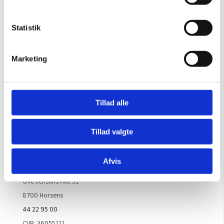
Gælder til og med 15/8
Mandag – Torsdag:
09.00 – 16.00
Statistik
Fredag:
09.00 – 15.30
Lørdag, søndag & helligdage:
Lukket
Marketing
Kontakt galleriet for åbningstider efter aftale.
Tillad alle
Handelsbetingelser
Tillad valgte
Kontaktinfo
Afvis
ARTM ApS
Ove Jensens Allé 31
8700 Horsens
44 22 95 00
CVR: 36055111