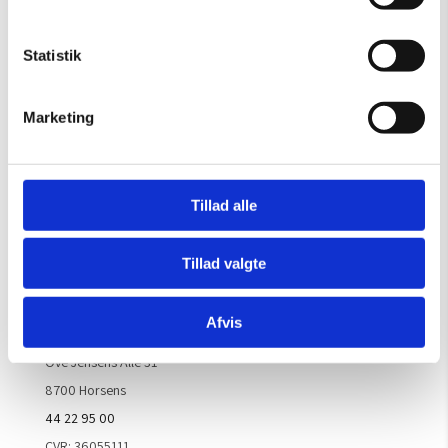
OBS: Galleriet er lukket i uge 29
Mandag – Torsdag:
09.00 – 16.00
Statistik
Fredag:
09.00 – 15.30
Lørdag, søndag & helligdage:
Lukket
Marketing
Kontakt galleriet for åbningstider efter aftale.
Tillad alle
Handelsbetingelser
Tillad valgte
Kontaktinfo
Afvis
ARTM ApS
Ove Jensens Allé 31
8700 Horsens
44 22 95 00
CVR: 36055111