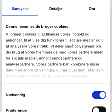
Samtykke
Detaljer
Om
Denne hjemmeside bruger cookies
Skulptur af Steffen Tast: Glass city
Vi bruger cookies til at tilpasse vores indhold og
Kunstner:
Steffen Tast
annoncer, til at vise dig funktioner til sociale medier og til
Størrelse:
40x40x40
at analysere vores trafik. Vi deler også oplysninger om
kr.
10.500,00
din brug af vores hjemmeside med vores partnere inden
for sociale medier, annonceringspartnere og
analysepartnere. Vores partnere kan kombinere disse
data med andre oplysninger, du har givet dem, eller som
de har indsamlet fra din brug af deres tjenester.
Tilføj til kurv
Samtykkevalg
Nødvendig
Åbningstider
Præferencer