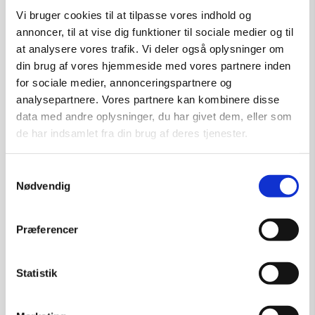
Vi bruger cookies til at tilpasse vores indhold og
annoncer, til at vise dig funktioner til sociale medier og til
at analysere vores trafik. Vi deler også oplysninger om
din brug af vores hjemmeside med vores partnere inden
for sociale medier, annonceringspartnere og
analysepartnere. Vores partnere kan kombinere disse
data med andre oplysninger, du har givet dem, eller som
de har indsamlet fra din brug af deres tjenester.
Samtykkevalg
Nødvendig
Præferencer
Betty Cristine Fog Grafik
Kunstner:
Betty Cristine Fog Grafik
Størrelse:
40×25
Statistik
kr.
1.500,00