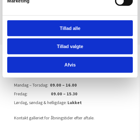
Marketing
Tilføj til kurv
Tillad alle
Tillad valgte
Åbningstider
Afvis
OBS: Galleriet er lukket i uge 29
Mandag – Torsdag:
09.00 – 16.00
Fredag:
09.00 – 15.30
Lørdag, søndag & helligdage:
Lukket
Kontakt galleriet for åbningstider efter aftale.