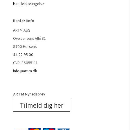
Handelsbetingelser
Kontaktinfo
ARTM ApS
Ove Jensens Allé 31
8700 Horsens
44 22 95 00
CVR: 36055111
info@art-m.dk
ART’M Nyhedsbrev
Tilmeld dig her