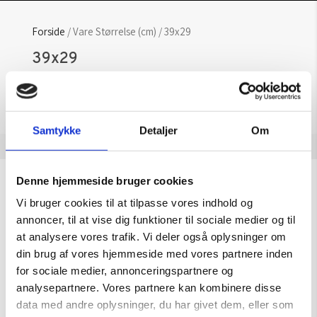
Forside
/ Vare Størrelse (cm) / 39x29
39x29
Der blev ikke fundet nogle varer, der
matcher dit valg.
Samtykke
Detaljer
Om
Denne hjemmeside bruger cookies
Sommeråbningstider
Vi bruger cookies til at tilpasse vores indhold og
Gælder til og med 15/8
annoncer, til at vise dig funktioner til sociale medier og til
at analysere vores trafik. Vi deler også oplysninger om
Mandag – Torsdag:
09.00 – 16.00
din brug af vores hjemmeside med vores partnere inden
Fredag:
09.00 – 15.30
for sociale medier, annonceringspartnere og
analysepartnere. Vores partnere kan kombinere disse
Lørdag, søndag & helligdage:
Lukket
data med andre oplysninger, du har givet dem, eller som