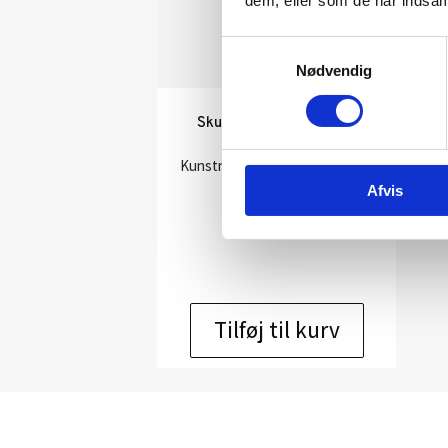
dem, eller som de har indsaml
Samtykkevalg
Nødvendig
Skulptur af Rikke Stiig:
Blomster Berta
Kunstner:
Rikke Stiig – keramik
Størrelse:
38 cm
Afvis
kr.
4.800,00
Tilføj til kurv