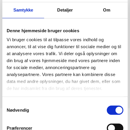
Samtykke
Detaljer
Om
Denne hjemmeside bruger cookies
Bente Olesen Nyström
Vi bruger cookies til at tilpasse vores indhold og
Kunstner:
annoncer, til at vise dig funktioner til sociale medier og til
Størrelse:
37×50
at analysere vores trafik. Vi deler også oplysninger om
kr.
9.500,00
din brug af vores hjemmeside med vores partnere inden
for sociale medier, annonceringspartnere og
analysepartnere. Vores partnere kan kombinere disse
data med andre oplysninger, du har givet dem, eller som
de har indsamlet fra din brug af deres tjenester.
Tilføj til kurv
Samtykkevalg
Nødvendig
Åbningstider
Præferencer