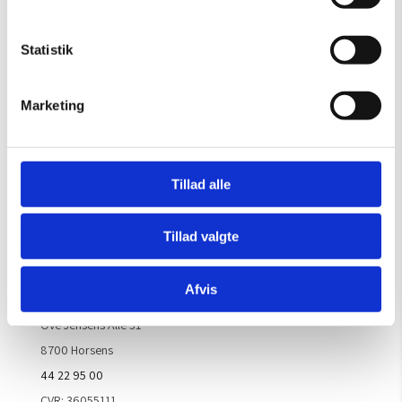
OBS: Galleriet er lukket i uge 29
Mandag – Torsdag:
09.00 – 16.00
Statistik
Fredag:
09.00 – 15.30
Lørdag, søndag & helligdage:
Lukket
Marketing
Kontakt galleriet for åbningstider efter aftale.
Tillad alle
Handelsbetingelser
Tillad valgte
Kontaktinfo
Afvis
ARTM ApS
Ove Jensens Allé 31
8700 Horsens
44 22 95 00
CVR: 36055111