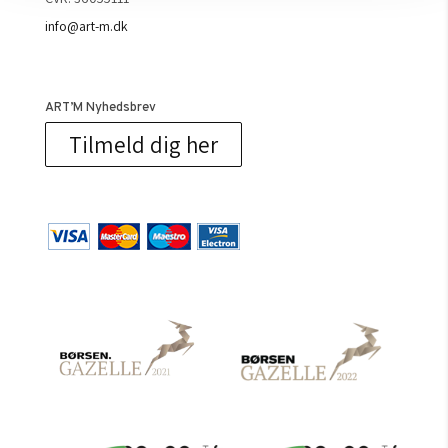
info@art-m.dk
ART’M Nyhedsbrev
Tilmeld dig her