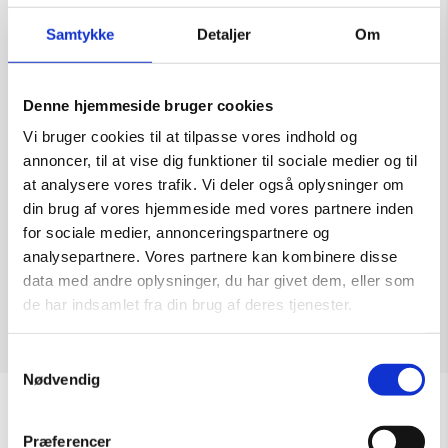
Samtykke
Detaljer
Om
Denne hjemmeside bruger cookies
U/t
Vi bruger cookies til at tilpasse vores indhold og
Kunstner:
Mogens Hoff – grafik
annoncer, til at vise dig funktioner til sociale medier og til
Størrelse:
35×44
at analysere vores trafik. Vi deler også oplysninger om
kr.
1.900,00
din brug af vores hjemmeside med vores partnere inden
for sociale medier, annonceringspartnere og
analysepartnere. Vores partnere kan kombinere disse
data med andre oplysninger, du har givet dem, eller som
de har indsamlet fra din brug af deres tjenester.
Tilføj til kurv
Samtykkevalg
Nødvendig
Åbningstider
Præferencer