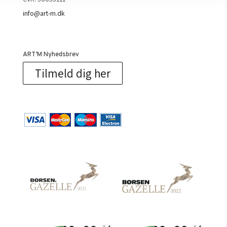
info@art-m.dk
ART’M Nyhedsbrev
Tilmeld dig her