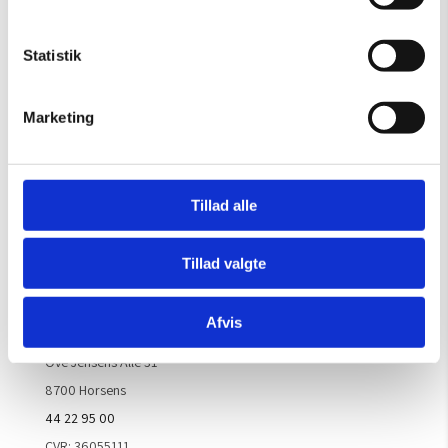
OBS: Galleriet er lukket i uge 29
Mandag – Torsdag:
09.00 – 16.00
Statistik
Fredag:
09.00 – 15.30
Lørdag, søndag & helligdage:
Lukket
Marketing
Kontakt galleriet for åbningstider efter aftale.
Tillad alle
Handelsbetingelser
Tillad valgte
Kontaktinfo
Afvis
ARTM ApS
Ove Jensens Allé 31
8700 Horsens
44 22 95 00
CVR: 36055111