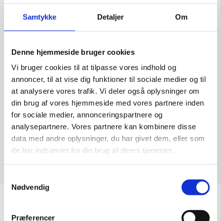
Samtykke
Detaljer
Om
Denne hjemmeside bruger cookies
Skulptur af Leonardo Lucchi: Lovers
Vi bruger cookies til at tilpasse vores indhold og
Kunstner:
Leonardo Lucchi – skulptur
annoncer, til at vise dig funktioner til sociale medier og til
Størrelse:
32×22
at analysere vores trafik. Vi deler også oplysninger om
kr.
75.000,00
din brug af vores hjemmeside med vores partnere inden
for sociale medier, annonceringspartnere og
analysepartnere. Vores partnere kan kombinere disse
data med andre oplysninger, du har givet dem, eller som
de har indsamlet fra din brug af deres tjenester.
Tilføj til kurv
Samtykkevalg
Nødvendig
Åbningstider
Præferencer