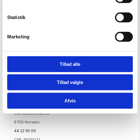
OBS: Galleriet er lukket i uge 29
Mandag – Torsdag:
09.00 – 16.00
Statistik
Fredag:
09.00 – 15.30
Lørdag, søndag & helligdage:
Lukket
Marketing
Kontakt galleriet for åbningstider efter aftale.
Tillad alle
Handelsbetingelser
Tillad valgte
Kontaktinfo
Afvis
ARTM ApS
Ove Jensens Allé 31
8700 Horsens
44 22 95 00
CVR: 36055111