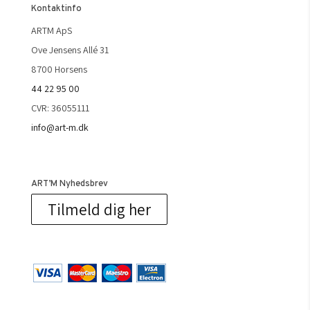
Kontaktinfo
ARTM ApS
Ove Jensens Allé 31
8700 Horsens
44 22 95 00
CVR: 36055111
info@art-m.dk
ART’M Nyhedsbrev
Tilmeld dig her