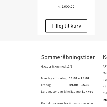
kr.
1.600,00
Tilføj til kurv
Sommeråbningstider
K
Gælder til og med 15/8
AR
Ove
Mandag – Torsdag:
09.00 – 16.00
87
Fredag:
09.00 – 15.30
44
Lørdag, søndag & helligdage:
Lukket
CV
in
Kontakt galleriet for åbningstider efter