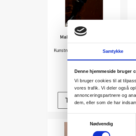
Maleri af kunstner Inge
Hørup: U/T
Kunstner:
Inge Hørup –
K
Samtykke
malerier
Størrelse:
30×12
Denne hjemmeside bruger c
kr.
1.600,00
Vi bruger cookies til at tilpas
vores trafik. Vi deler også 
annonceringspartnere og anal
Tilføj til kurv
dem, eller som de har indsaml
Samtykkevalg
Nødvendig