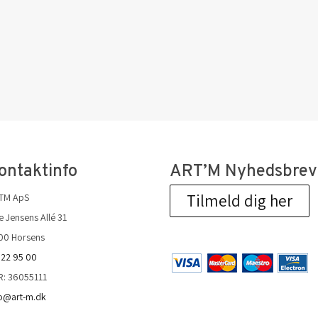
ontaktinfo
ART’M Nyhedsbrev
Tilmeld dig her
TM ApS
 Jensens Allé 31
00 Horsens
 22 95 00
R: 36055111
fo@art-m.dk