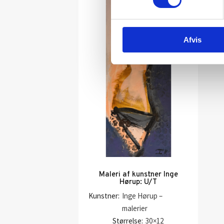
Afvis
Maleri af kunstner Inge
Hørup: U/T
Kunstner:
Inge Hørup –
malerier
Størrelse:
30×12