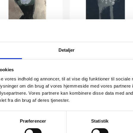
Maleri af kunstner Inge
Maleri af kunstner Inge
Hørup: U/T
Hørup: U/T
unstner:
Inge Hørup –
Kunstner:
Inge Hørup –
Detaljer
malerier
malerier
Størrelse:
30×12
Størrelse:
30×12
ookies
kr.
1.600,00
kr.
1.600,00
se vores indhold og annoncer, til at vise dig funktioner til sociale
oplysninger om din brug af vores hjemmeside med vores partnere i
ysepartnere. Vores partnere kan kombinere disse data med andr
Tilføj til kurv
Tilføj til kurv
et fra din brug af deres tjenester.
Præferencer
Statistik