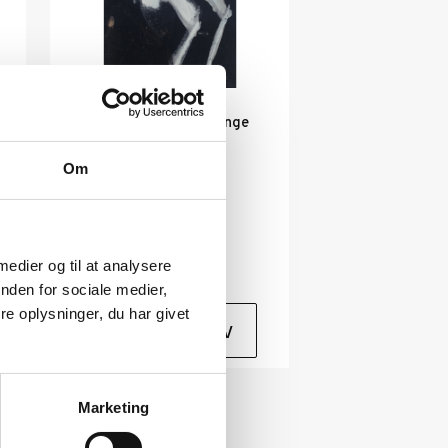
Maleri af kunstner Inge
Hørup: U/T
Kunstner:
Inge Hørup –
Om
malerier
Størrelse:
30×12
kr.
1.600,00
 medier og til at analysere
nden for sociale medier,
e oplysninger, du har givet
Tilføj til kurv
Marketing