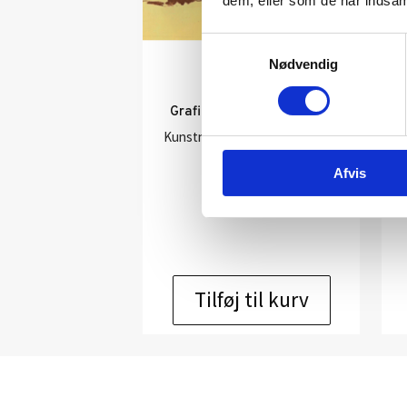
dem, eller som de har indsaml
Samtykkevalg
Nødvendig
Grafik af Henrik Have: u/t
Kunstner:
Henrik Have – grafik
Størrelse:
30 x 40
Afvis
kr.
950,00
Tilføj til kurv