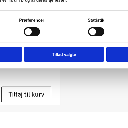
et fra din brug af deres tjenester.
Præferencer
Statistik
Grafik af Henrik Have: u/t
Kunstner:
Henrik Have – grafik
Størrelse:
30 x 40
Tillad valgte
kr.
950,00
Tilføj til kurv