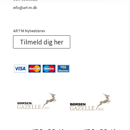
info@art-m.dk
ART’M Nyhedsbrev
Tilmeld dig her