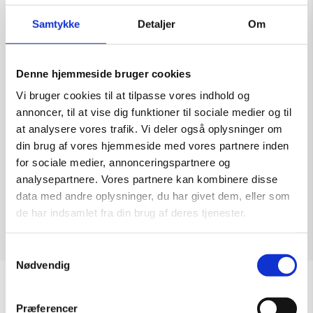
Samtykke
Detaljer
Om
Denne hjemmeside bruger cookies
Grafik Sort/Hvid
Vi bruger cookies til at tilpasse vores indhold og
Kunstner:
annoncer, til at vise dig funktioner til sociale medier og til
Størrelse:
28×33
at analysere vores trafik. Vi deler også oplysninger om
kr.
1.500,00
din brug af vores hjemmeside med vores partnere inden
for sociale medier, annonceringspartnere og
analysepartnere. Vores partnere kan kombinere disse
data med andre oplysninger, du har givet dem, eller som
de har indsamlet fra din brug af deres tjenester.
Tilføj til kurv
Samtykkevalg
Nødvendig
Sommeråbningstider
Præferencer