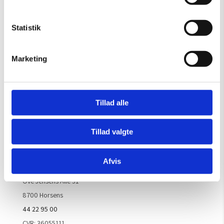
Gælder til og med 15/8
Mandag – Torsdag:
09.00 – 16.00
Statistik
Fredag:
09.00 – 15.30
Lørdag, søndag & helligdage:
Lukket
Marketing
Kontakt galleriet for åbningstider efter aftale.
Tillad alle
Handelsbetingelser
Tillad valgte
Kontaktinfo
Afvis
ARTM ApS
Ove Jensens Allé 31
8700 Horsens
44 22 95 00
CVR: 36055111