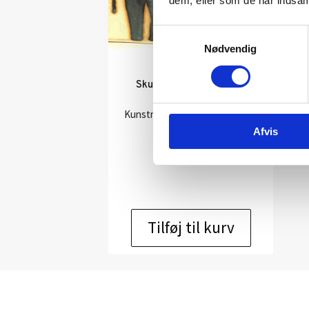
dem, eller som de har indsaml
Samtykkevalg
Nødvendig
Skulptur af Rikke Stiig:
Greenie
Kunstner:
Rikke Stiig – keramik
Størrelse:
27×22
Afvis
kr.
6.200,00
Tilføj til kurv