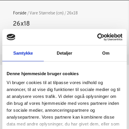
Forside
/ Vare Størrelse (cm) / 26x18
26x18
Der blev ikke fundet nogle varer, der
matcher dit valg.
Samtykke
Detaljer
Om
Denne hjemmeside bruger cookies
Åbningstider
Vi bruger cookies til at tilpasse vores indhold og
OBS: Galleriet er lukket i uge 29
annoncer, til at vise dig funktioner til sociale medier og til
at analysere vores trafik. Vi deler også oplysninger om
Mandag – Torsdag:
09.00 – 16.00
din brug af vores hjemmeside med vores partnere inden
Fredag:
09.00 – 15.30
for sociale medier, annonceringspartnere og
analysepartnere. Vores partnere kan kombinere disse
Lørdag, søndag & helligdage:
Lukket
data med andre oplysninger, du har givet dem, eller som