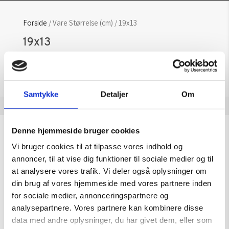
Forside
/ Vare Størrelse (cm) / 19x13
19x13
Der blev ikke fundet nogle varer, der
matcher dit valg.
Samtykke
Detaljer
Om
Denne hjemmeside bruger cookies
Sommeråbningstider
Vi bruger cookies til at tilpasse vores indhold og
Gælder til og med 15/8
annoncer, til at vise dig funktioner til sociale medier og til
at analysere vores trafik. Vi deler også oplysninger om
Mandag – Torsdag:
09.00 – 16.00
din brug af vores hjemmeside med vores partnere inden
Fredag:
09.00 – 15.30
for sociale medier, annonceringspartnere og
analysepartnere. Vores partnere kan kombinere disse
Lørdag, søndag & helligdage:
Lukket
data med andre oplysninger, du har givet dem, eller som