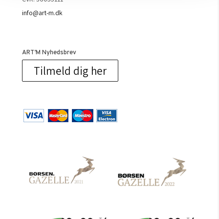
info@art-m.dk
ART’M Nyhedsbrev
Tilmeld dig her