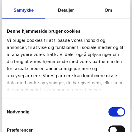
Samtykke
Detaljer
Om
Denne hjemmeside bruger cookies
Maleri af Anke Wohlfart: So What
Vi bruger cookies til at tilpasse vores indhold og
Kunstner:
Anke Wohlfart
annoncer, til at vise dig funktioner til sociale medier og til
Størrelse:
140×120
at analysere vores trafik. Vi deler også oplysninger om
kr.
53.500,00
din brug af vores hjemmeside med vores partnere inden
for sociale medier, annonceringspartnere og
analysepartnere. Vores partnere kan kombinere disse
data med andre oplysninger, du har givet dem, eller som
de har indsamlet fra din brug af deres tjenester.
Tilføj til kurv
Samtykkevalg
Nødvendig
Åbningstider
Præferencer