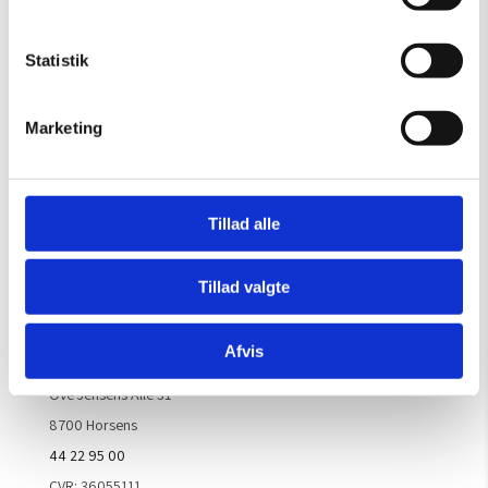
OBS: Galleriet er lukket i uge 29
Mandag – Torsdag:
09.00 – 16.00
Statistik
Fredag:
09.00 – 15.30
Lørdag, søndag & helligdage:
Lukket
Marketing
Kontakt galleriet for åbningstider efter aftale.
Tillad alle
Handelsbetingelser
Tillad valgte
Kontaktinfo
Afvis
ARTM ApS
Ove Jensens Allé 31
8700 Horsens
44 22 95 00
CVR: 36055111