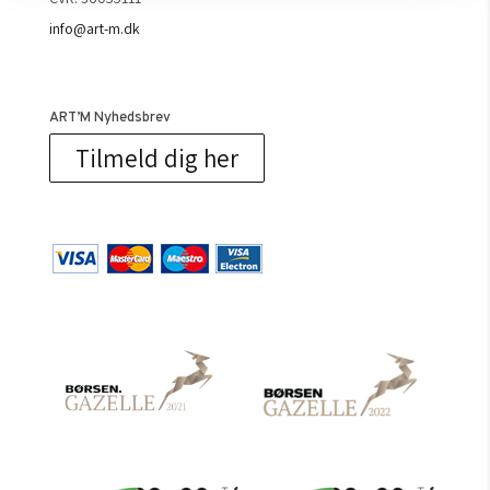
info@art-m.dk
ART’M Nyhedsbrev
Tilmeld dig her