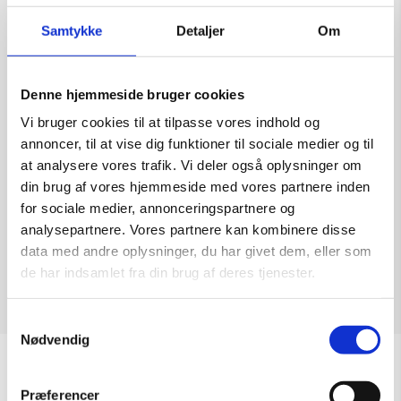
Samtykke
Detaljer
Om
Denne hjemmeside bruger cookies
Maleri af Piotr Kachny: Grim Ace
Vi bruger cookies til at tilpasse vores indhold og
Kunstner:
Piotr Kachny
annoncer, til at vise dig funktioner til sociale medier og til
Størrelse:
118×100
at analysere vores trafik. Vi deler også oplysninger om
kr.
17.500,00
din brug af vores hjemmeside med vores partnere inden
for sociale medier, annonceringspartnere og
analysepartnere. Vores partnere kan kombinere disse
data med andre oplysninger, du har givet dem, eller som
de har indsamlet fra din brug af deres tjenester.
Tilføj til kurv
Samtykkevalg
Nødvendig
Sommeråbningstider
Præferencer