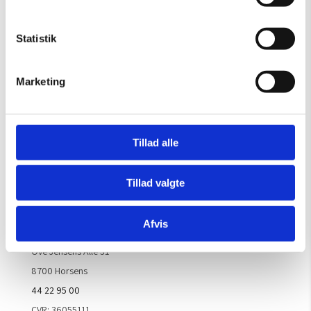
Gælder til og med 15/8
Mandag – Torsdag:
09.00 – 16.00
Statistik
Fredag:
09.00 – 15.30
Lørdag, søndag & helligdage:
Lukket
Marketing
Kontakt galleriet for åbningstider efter aftale.
Tillad alle
Handelsbetingelser
Tillad valgte
Kontaktinfo
Afvis
ARTM ApS
Ove Jensens Allé 31
8700 Horsens
44 22 95 00
CVR: 36055111