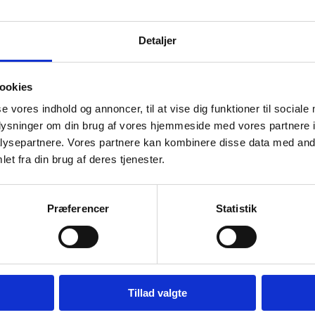
Detaljer
ookies
se vores indhold og annoncer, til at vise dig funktioner til sociale
oplysninger om din brug af vores hjemmeside med vores partnere i
ysepartnere. Vores partnere kan kombinere disse data med andr
et fra din brug af deres tjenester.
Præferencer
Statistik
Maleri af Nis Schmidt:
Maleri af Nis Schmidt: Hvid
Stilheden nær
på hvidt
Kunstner:
Nis Schmidt
Kunstner:
Nis Schmidt
Størrelse:
100×100
Størrelse:
100×100
Tillad valgte