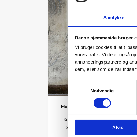
Samtykke
Denne hjemmeside bruger c
Vi bruger cookies til at tilpas
vores trafik. Vi deler også 
annonceringspartnere og anal
dem, eller som de har indsaml
Samtykkevalg
Nødvendig
Maleri af Nis Schmidt:
Temaer
Kunstner:
Nis Schmidt
Størrelse:
100×100
Afvis