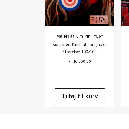
Maleri af Kim Pihl: “Up”
Kunstner:
Kim Pihl – originaler
Størrelse:
100×100
kr.
16.000,00
Tilføj til kurv