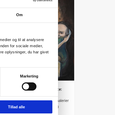
Om
 medier og til at analysere
nden for sociale medier,
e oplysninger, du har givet
Marketing
t
Maleri af Anne Ditte:
Galskab
Kunstner:
Anne Ditte – malerier
Størrelse:
100×100
Tillad alle