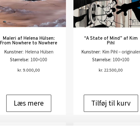
Maleri af Helena Hülsen:
“A State of Mind” af Kim
From Nowhere to Nowhere
Pihl
Kunstner:
Helena Hülsen
Kunstner:
Kim Pihl – originale
Størrelse:
100×100
Størrelse:
100×100
kr.
9.000,00
kr.
22.500,00
Læs mere
Tilføj til kurv