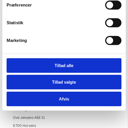
Præferencer
Sommeråbningstider
Gælder til og med 15/8
Statistik
Mandag – Torsdag:
09.00 – 16.00
Fredag:
09.00 – 15.30
Marketing
Lørdag, søndag & helligdage:
Lukket
Kontakt galleriet for åbningstider efter aftale.
Tillad alle
Tillad valgte
Handelsbetingelser
Afvis
Kontaktinfo
ARTM ApS
Ove Jensens Allé 31
8700 Horsens