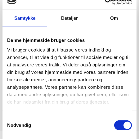
Der er ingen begivenheder på den
valgte dag.
Samtykke
Detaljer
Om
Denne hjemmeside bruger cookies
Denne måned
sep
jul
Vi bruger cookies til at tilpasse vores indhold og
annoncer, til at vise dig funktioner til sociale medier og til
at analysere vores trafik. Vi deler også oplysninger om
Abonner på kalender
din brug af vores hjemmeside med vores partnere inden
for sociale medier, annonceringspartnere og
analysepartnere. Vores partnere kan kombinere disse
data med andre oplysninger, du har givet dem, eller som
de har indsamlet fra din brug af deres tjenester.
Samtykkevalg
Nødvendig