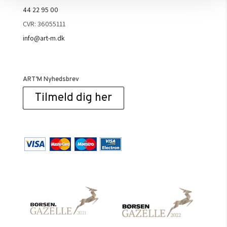
44 22 95 00
CVR: 36055111
info@art-m.dk
ART’M Nyhedsbrev
Tilmeld dig her