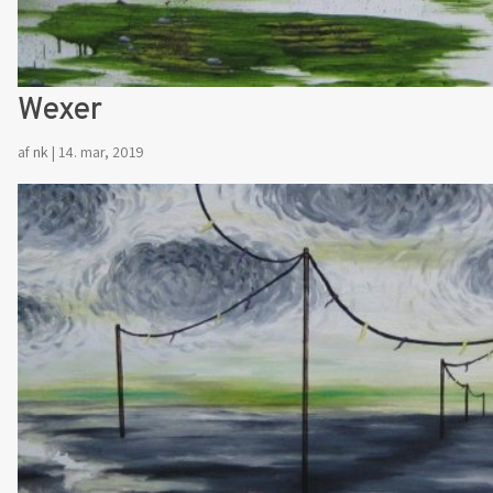
Wexer
af
nk
|
14. mar, 2019