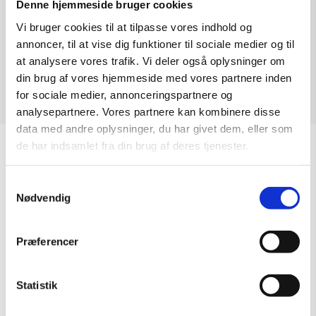
Denne hjemmeside bruger cookies
Kunst af Ingerlise Vikne, Closeness
Vi bruger cookies til at tilpasse vores indhold og
af
nk
|
13. mar, 2019
annoncer, til at vise dig funktioner til sociale medier og til
at analysere vores trafik. Vi deler også oplysninger om
din brug af vores hjemmeside med vores partnere inden
Kunst af Ingerlise Vikne, Connected souls
for sociale medier, annonceringspartnere og
af
nk
|
12. mar, 2019
analysepartnere. Vores partnere kan kombinere disse
data med andre oplysninger, du har givet dem, eller som
de har indsamlet fra din brug af deres tjenester.
Åbningstider
OBS: Galleriet er lukket i uge 29
Samtykkevalg
Nødvendig
Mandag – Torsdag:
09.00 – 16.00
Fredag:
09.00 – 15.30
Præferencer
Lørdag, søndag & helligdage:
Lukket
Statistik
Kontakt galleriet for åbningstider efter aftale.