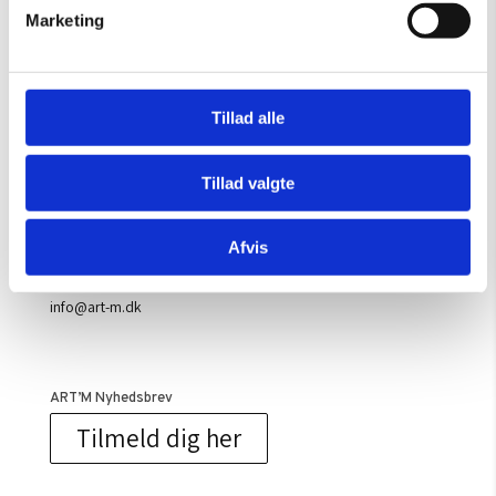
Marketing
Handelsbetingelser
Tillad alle
Kontaktinfo
ARTM ApS
Tillad valgte
Ove Jensens Allé 31
8700 Horsens
44 22 95 00
Afvis
CVR: 36055111
info@art-m.dk
ART’M Nyhedsbrev
Tilmeld dig her