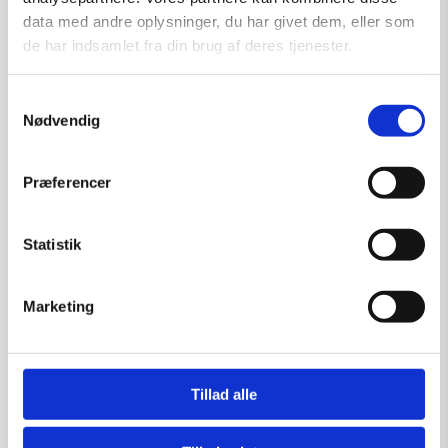
data med andre oplysninger, du har givet dem, eller som
de har indsamlet fra din brug af deres tjenester.
Samtykkevalg
Nødvendig
Maleri af Anke Wohlfart: Portrait II, 90×100
cm
Præferencer
af
nk
|
28. feb, 2019
Statistik
Maleri af Anke Wohlfart: U/T, 18×22 cm
af
nk
|
28. feb, 2019
Marketing
Maleri af Anke Wohlfart: U/T, 18×22 cm
Tillad alle
af
nk
|
28. feb, 2019