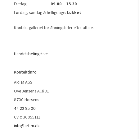
Fredag:
09.00 – 15.30
Lørdag, søndag & helligdage:
Lukket
Kontakt galleriet for åbningstider efter aftale.
Handelsbetingelser
Kontaktinfo
ARTM ApS
Ove Jensens Allé 31
8700 Horsens
44 22 95 00
CVR: 36055111
info@art-m.dk