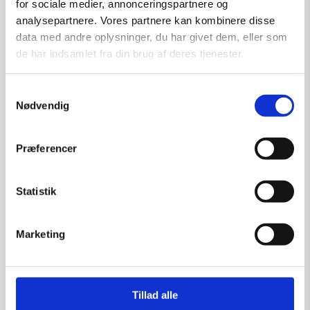
for sociale medier, annonceringspartnere og
analysepartnere. Vores partnere kan kombinere disse
data med andre oplysninger, du har givet dem, eller som
de har indsamlet fra din brug af deres tjenester.
Samtykkevalg
Skulptur af Ulla Stobberup: “Uden Titel”
Nødvendig
Kunstner:
Ulla Stobberup – skulpturer
Størrelse:
H: 25 cm.
Præferencer
kr.
1.500,00
Statistik
Marketing
Tilføj til kurv
Tillad alle