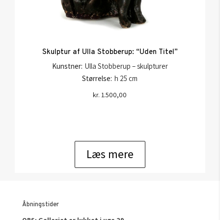
Skulptur af Ulla Stobberup: “Uden Titel”
Kunstner:
Ulla Stobberup – skulpturer
Størrelse:
h 25 cm
kr.
1.500,00
Læs mere
Åbningstider
OBS: Galleriet er lukket i uge 29