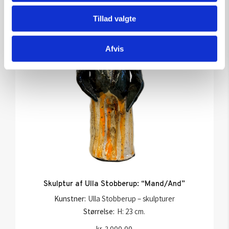
Tillad valgte
Afvis
Skulptur af Ulla Stobberup: “Mand/And”
Kunstner:
Ulla Stobberup – skulpturer
Størrelse:
H: 23 cm.
kr.
2.000,00