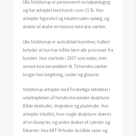
Ulla Stobberup er pensioneret socialpædagog
og har arbejdet med kunst i over 15 år. Hun
arbejder figurativt og intuitivt uden oplæg, og
ønsker at skabe en historie med sine værker.
Ulla Stobberup er autodidakt kunstner, hvilket
betyder at hun har måtte lære alle processer fra
bunden. Hun startede i 2007 som maler, men
senere kom keramikken til. Til hendes værker
bruger hun begitning, oxider og glasurer.
Stobberup arbejder med forskellige teknikker i
udarbejdelsen af hendes keramiske skulpturer.
Både ekstruder, drejeskive og pladerulle. Hun
arbejder intuitivt, hvor nogle skulpturer skæres
af en klump ler, og andre skabes af cylinder og
frikanter. Hos ART’M finder du både vaser og