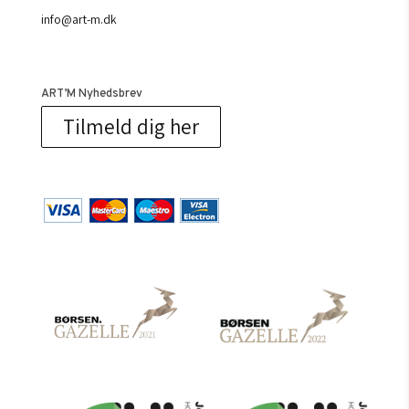
info@art-m.dk
ART’M Nyhedsbrev
Tilmeld dig her