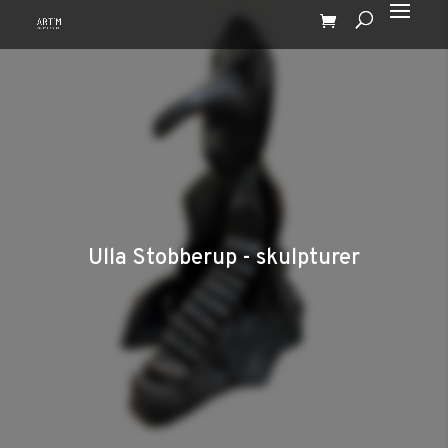
Ulla Stobberup - skulpturer