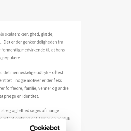
le skalaen: kærlighed, glæde,
e … Det er der genkendeligheden fra
 formentlig medvirkende til, at hans
og populære
 det menneskelige udtryk – oftest
titet. I nogle motiver er der f.eks.
rer forfædre, familie, venner og andre
 at præge en identitet.
 streg og lethed søges af mange
onstant omkring det. Der er en poetisk
elbart synes nordisk, men også