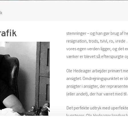
ik
afik
stemninger – og han gør brug af he
resignation, trods, tvivl, ro, vred
vores egen verden ligger, og det er
værker er blevet så efterspurgte 
Ole Hedeager arbejder primært med
ansigtet. Omdrejningspunktet er iden
ansigter i ansigter, der repræsente
(eller andet), der har været med til
Det perfekte udtryk med uperfekte
kunstnere. Ole Hedeager kredser k
enkelhed i hans værker, som umidd