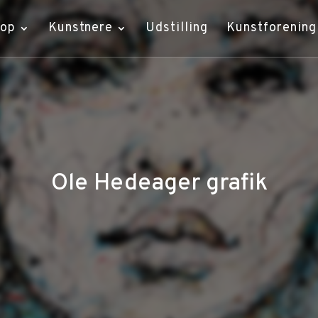
hop
Kunstnere
Udstilling
Kunstforening
Ole Hedeager grafik