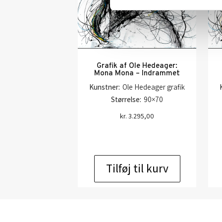
Grafik af Ole Hedeager:
Mona Mona – Indrammet
Kunstner:
Ole Hedeager grafik
Størrelse:
90×70
kr.
3.295,00
Tilføj til kurv