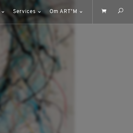
Services
Om ART’M