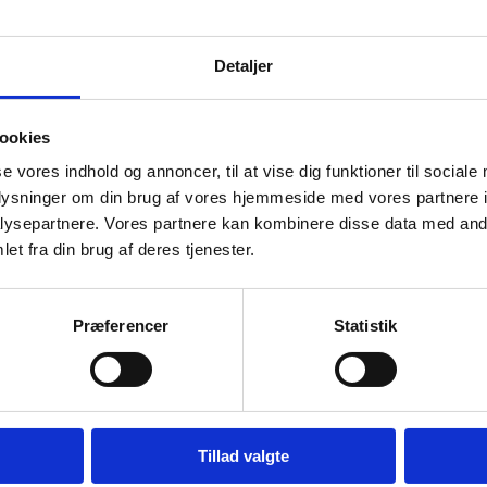
udlandet har i de senere år fået øj
 som har tilført en helt ny
 drypper motiver som personer og
Se alle Ole Hedeager originale ku
Detaljer
værker udstråler følelser og
ookies
se vores indhold og annoncer, til at vise dig funktioner til sociale
oplysninger om din brug af vores hjemmeside med vores partnere i
ysepartnere. Vores partnere kan kombinere disse data med andr
et fra din brug af deres tjenester.
Præferencer
Statistik
Tillad valgte