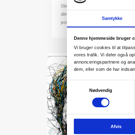
Ole Hedeager er en dansk billedkunstner,
dimension til ‘Drip Painting’, hvor han
Samtykke
portrætter på lærredet. Ole Hedeagers 
Denne hjemmeside bruger c
Vi bruger cookies til at tilpas
vores trafik. Vi deler også 
annonceringspartnere og anal
dem, eller som de har indsaml
Samtykkevalg
Nødvendig
Afvis