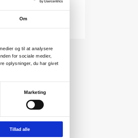
e på hans værker.
nstværker
HER
Om
 medier og til at analysere
nden for sociale medier,
e oplysninger, du har givet
Marketing
Tillad alle