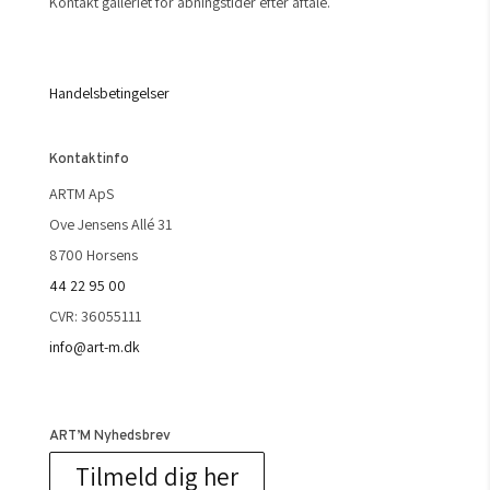
Kontakt galleriet for åbningstider efter aftale.
Handelsbetingelser
Kontaktinfo
ARTM ApS
Ove Jensens Allé 31
8700 Horsens
44 22 95 00
CVR: 36055111
info@art-m.dk
ART’M Nyhedsbrev
Tilmeld dig her