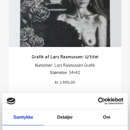
Grafik af Lars Rasmussen: U/titel
Kunstner:
Lars Rasmussen Grafik
Størrelse:
54×42
kr.
1.900,00
Tilføj til kurv
Samtykke
Detaljer
Om