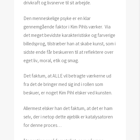
drivkraft og livsnerve til sit arbejde.
Den menneskelige psyke er en klar
gennemgående faktor i Kim Pihls værker. Via
det meget bevidste karakteristiske og farverige
billedsprog, tilstræber han at skabe kunst, som i
sidste ende får beskueren til at reflektere over
eget liv, moral, etik og smag.
Det faktum, at ALLE vil betragte værkerne ud
fra det de bringer med sig ind i rollen som
beskuer, er noget Kim Pihl elsker ved kunsten.
Allermest elsker han det faktum, at det er ham
selv, der i netop dette øjeblik er katalysatoren
for denne proces…