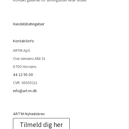
Handelsbetingelser
Kontaktinfo
ARTM ApS
Ove Jensens Allé 31
8700 Horsens
44 22 95 00
CVR: 36055111
info@art-m.dk
ART’M Nyhedsbrev
Tilmeld dig her