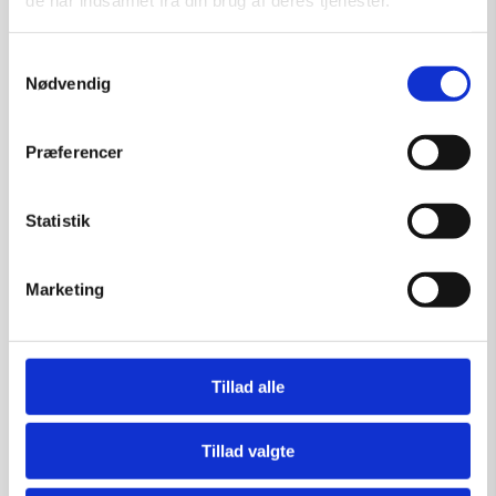
de har indsamlet fra din brug af deres tjenester.
Samtykkevalg
Nødvendig
Præferencer
Skeleton view
Statistik
Kunstner:
Kim Pihl grafik
Størrelse:
60×50
Marketing
kr.
1.500,00
Tillad alle
Læs mere
Tillad valgte