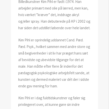
Billedkunstner Kim Pihl er født i 1974. Han
arbejder primært med olie på lærred, men kan,
hvis værket ”kræver” det, inddrage akryl
og/eller spray. Han debuterede på KP i 2002 og
har siden det udstillet løbende over hele landet.
Kim Pihl er oprindelig uddannet Cand. Pæd.
Pæd. Psyk., hvilket sammen med andre store og
små begivenheder i sit liv har præget hans sæt
af bevidste og ubevidste tilgange for det at
male. Han måtte efter flere år indenfor det
pædagogisk psykologiske arbejdsfelt sande, at
kunsten og dermed maleriet var dét der i sidste
ende gav mening for ham.
Kim Pihl er i dag fuldtidskunstner og føler sig
privilegeret over, at kunne gøre sin indre