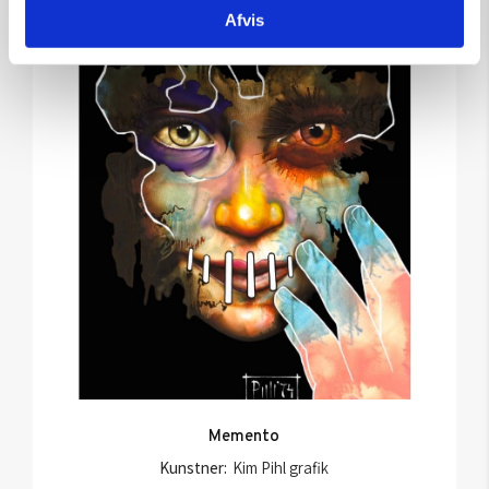
Afvis
SOLGT
Memento
Kunstner:
Kim Pihl grafik