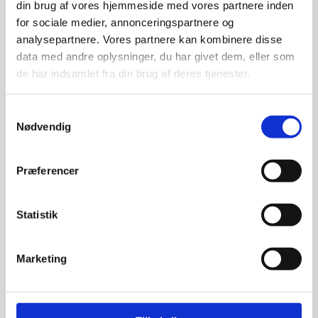
din brug af vores hjemmeside med vores partnere inden
kr.
2.800,00
for sociale medier, annonceringspartnere og
analysepartnere. Vores partnere kan kombinere disse
data med andre oplysninger, du har givet dem, eller som
de har indsamlet fra din brug af deres tjenester.
Tilføj til kurv
Samtykkevalg
Nødvendig
Præferencer
Statistik
Marketing