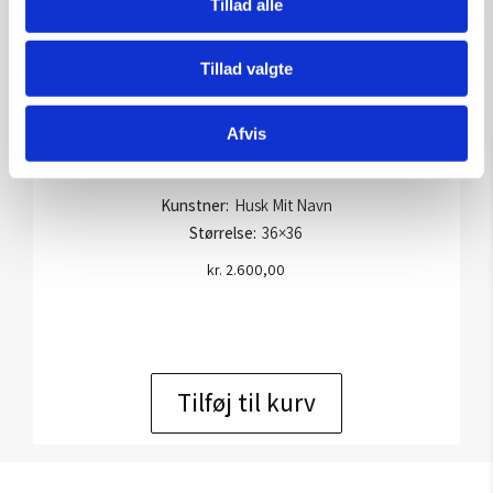
Tillad alle
Tillad valgte
Afvis
HuskMitNavn: Double bed
Kunstner:
Husk Mit Navn
Størrelse:
36×36
kr.
2.600,00
Tilføj til kurv