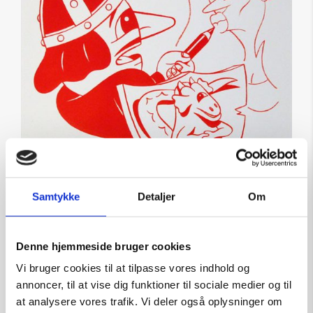
Samtykke
Detaljer
Om
Denne hjemmeside bruger cookies
Vi bruger cookies til at tilpasse vores indhold og
HuskMitNavn: Ridder
annoncer, til at vise dig funktioner til sociale medier og til
Kunstner:
Husk Mit Navn
at analysere vores trafik. Vi deler også oplysninger om
Størrelse:
53×40