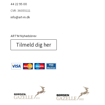
44 22 95 00
CVR: 36055111
info@art-m.dk
ART’M Nyhedsbrev
Tilmeld dig her