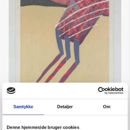
U/titel
Samtykke
Detaljer
Om
Kunstner:
Arne Haugen Sørensen
Størrelse:
75×56
Denne hjemmeside bruger cookies