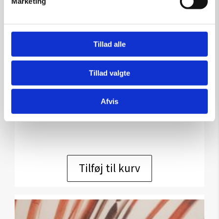
Marketing
Tillad alle
U/titel
Tillad valgte
Kunstner:
Arne Haugen Sørensen
Størrelse:
75×56
Afvis
kr.
2.600,00
Tilføj til kurv