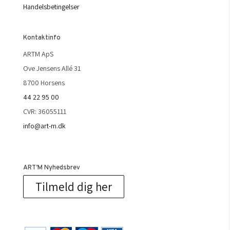
Handelsbetingelser
Kontaktinfo
ARTM ApS
Ove Jensens Allé 31
8700 Horsens
44 22 95 00
CVR: 36055111
info@art-m.dk
ART’M Nyhedsbrev
Tilmeld dig her