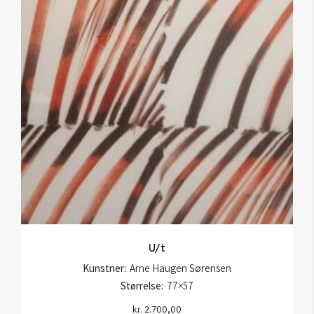
U/t
Kunstner:
Arne Haugen Sørensen
Størrelse:
77×57
kr.
2.700,00